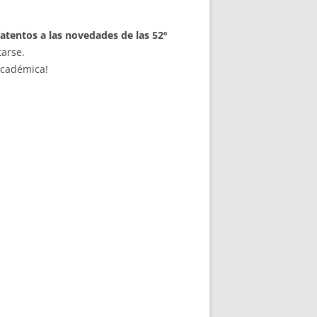
atentos a las novedades de las
52º
tarse.
académica!